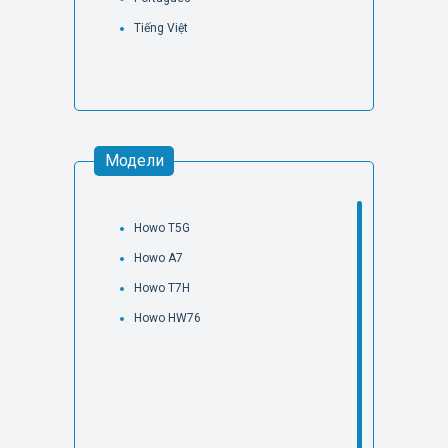
Tiếng Việt
Модели
Howo T5G
Howo A7
Howo T7H
Howo HW76