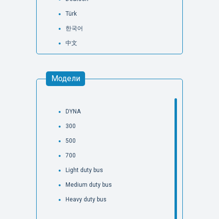
Türk
한국어
中文
Модели
DYNA
300
500
700
Light duty bus
Medium duty bus
Heavy duty bus