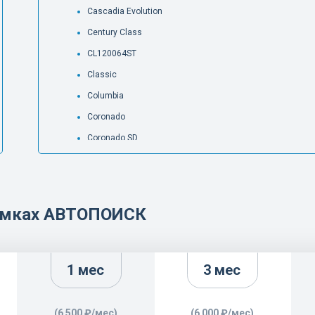
Cascadia Evolution
Century Class
CL120064ST
Classic
Columbia
Coronado
Coronado SD
FL50
FLB 3
FLB
рамках АВТОПОИСК
FLC
FLC 120
FLD 112
1 мес
3 мес
FLD SD
FLD120064ST
(6 500 ₽/мес)
(6 000 ₽/мес)