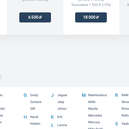
Экономия 1 500 ₽ (≈9%)
Э
ST120064ST
6364ST63
6 500 ₽
18 000 ₽