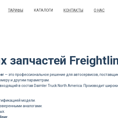
ТАРИФЫ
КАТАЛОГИ
КОНТАКТЫ
О НАС
 запчастей Freightli
ner
— это профессиональное решение для автосервисов, поставщи
омеру и другим параметрам.
входящий в состав Daimler Truck North America. Производит широ
нтификацией модели.
роверенными аналогами.
ых.
liner.