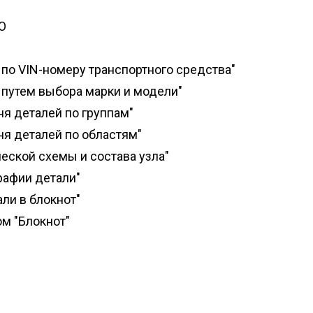
О
 по VIN-номеру транспортного средства"
 путем выбора марки и модели"
ня деталей по группам"
ня деталей по областям"
еской схемы и состава узла"
рафии детали"
ли в блокнот"
ом "Блокнот"