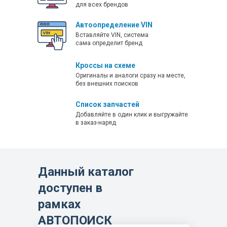
ZD160T
для всех брендов
ZE205E
Автоопределение VIN
ZLJ 37M
Вставляйте VIN, система
сама определит бренд
ZLJ5298THB 37-4R
ZLJ5480JQZV3
Кроссы на схеме
Оригиналы и аналоги сразу на месте,
ZLJ5500V3
без внешних поисков
ZT20J
Список запчастей
ZT26J
Добавляйте в один клик и выгружайте
в заказ-наряд
Данный каталог
доступен в
рамках
АВТОПОИСК