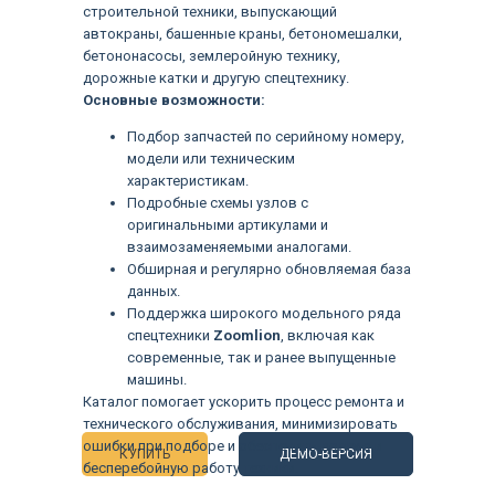
строительной техники, выпускающий
автокраны, башенные краны, бетономешалки,
бетононасосы, землеройную технику,
дорожные катки и другую спецтехнику.
Основные возможности:
Подбор запчастей по серийному номеру,
модели или техническим
характеристикам.
Подробные схемы узлов с
оригинальными артикулами и
взаимозаменяемыми аналогами.
Обширная и регулярно обновляемая база
данных.
Поддержка широкого модельного ряда
спецтехники
Zoomlion
, включая как
Языки
современные, так и ранее выпущенные
машины.
Каталог помогает ускорить процесс ремонта и
технического обслуживания, минимизировать
ошибки при подборе и обеспечить долгую и
КУПИТЬ
ДЕМО-ВЕРСИЯ
бесперебойную работу техники.