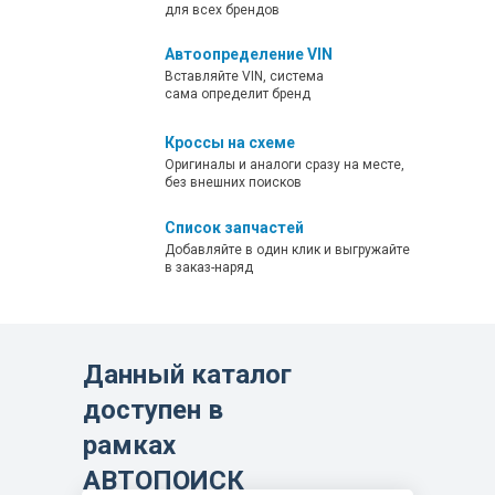
Parts Catalog 0CS10-M56000EN
для всех брендов
Carrier C50R-3C Engine 4JJ1XDIA Parts
Автоопределение VIN
Catalog 0CS10-M55100EN
Вставляйте VIN, система
сама определит бренд
Carrier C50R-5 Engine 4TNV94CHT-NTBC
Parts Catalog 0CK50-M00750EN
Кроссы на схеме
Оригиналы и аналоги сразу на месте,
Carrier C50R-5 Parts Catalog
без внешних поисков
CP661ENMA00100
Список запчастей
Carrier C50R-5A Parts Catalog
Добавляйте в один клик и выгружайте
в заказ-наряд
CP664ENMA00100
Compact Track Loader T175 Parts
Catalog 0CK50-M00110
Данный каталог
Compact Track Loader T175 Parts
доступен в
Catalog 0CS10-M56900
Compact Track Loader T210 Parts
рамках
Catalog 0CK50-M00120
АВТОПОИСК