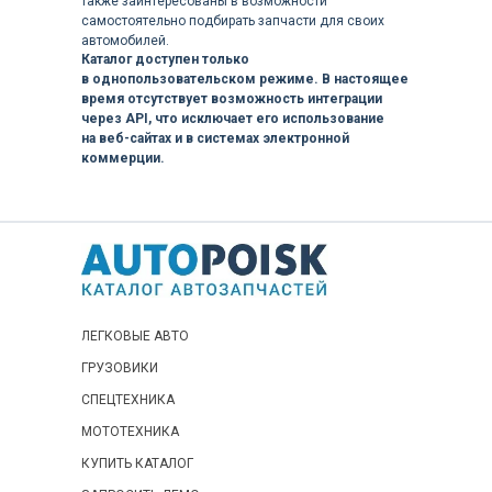
также заинтересованы в возможности
Catalog Y00B5871
самостоятельно подбирать запчасти для своих
автомобилей.
Engine 3TNE82A-B1(B27-2B) Parts
Каталог доступен только
в однопользовательском режиме. В настоящее
Catalog Y00B5891
время отсутствует возможность интеграции
Engine 3TNE82A-BVA(ViO30-1) Parts
через API, что исключает его использование
на веб-сайтах и в системах электронной
Catalog Y00B5912
коммерции.
Engine 3TNE82A-EBVC Parts Catalog
Y00B7100
Engine 3TNE84 3TNE84C-SA-G1A-G2A
Parts Catalog Y00R4471
Engine 3TNE88-(E)B1(B37-2B) Parts
ЛЕГКОВЫЕ АВТО
Catalog Y00B5902
ГРУЗОВИКИ
Engine 3TNE88L-RBV(ViO40) Parts
СПЕЦТЕХНИКА
Catalog Y00B4971
МОТОТЕХНИКА
Engine 3TNM72-AFS Parts Catalog
КУПИТЬ КАТАЛОГ
0CW10-G61100