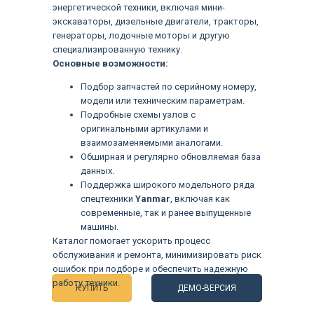
энергетической техники, включая мини-
экскаваторы, дизельные двигатели, тракторы,
генераторы, лодочные моторы и другую
специализированную технику.
Основные возможности:
Подбор запчастей по серийному номеру,
модели или техническим параметрам.
Подробные схемы узлов с
оригинальными артикулами и
взаимозаменяемыми аналогами.
Обширная и регулярно обновляемая база
данных.
Поддержка широкого модельного ряда
спецтехники
Yanmar
, включая как
современные, так и ранее выпущенные
Языки
машины.
Каталог помогает ускорить процесс
обслуживания и ремонта, минимизировать риск
ошибок при подборе и обеспечить надежную
работу техники.
КУПИТЬ
ДЕМО-ВЕРСИЯ