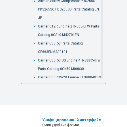
Airman Screw Compressor PDS265S
PDS265SC PDS265SD Parts Catalog EN
JP
Carrier C12R Engine 2TNE68-EFW Parts
Catalog 0CS10-M42701EN
Carrier C30R-3 Parts Catalog
CP663ENMA00101
Carrier C30R-3 US Engine 4TNV88C-KFW
Parts Catalog 0CK50-M00830
Carrier C30RUS-2B Engine 3TNV88-BDFW
Parts Catalog
Carrier C50R-3 C50R-3A Engine 4TNE106-
TB 4TNE106-NTB Parts Catalog 0CK30-
M38102EN
Унифицированный интерфейс
Carrier C50R-3B Engine 4TNE106-NTB1
Один удобный формат