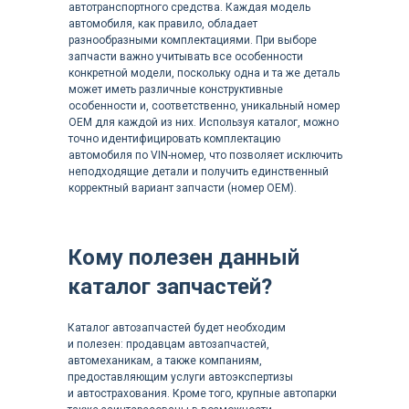
автотранспортного средства. Каждая модель
Engine 3TNC80L-RB1(SUM30) Parts
автомобиля, как правило, обладает
Catalog Y00B4731
разнообразными комплектациями. При выборе
запчасти важно учитывать все особенности
Engine 3TNE68 3TNE68C-SA G1A G2A
конкретной модели, поскольку одна и та же деталь
может иметь различные конструктивные
Parts Catalog 0CR10-G45101
особенности и, соответственно, уникальный номер
Engine 3TNE68-EBVB Parts Catalog
OEM для каждой из них. Используя каталог, можно
точно идентифицировать комплектацию
Y00B6920
автомобиля по VIN-номер, что позволяет исключить
неподходящие детали и получить единственный
Engine 3TNE68-ENBAC Parts Catalog
корректный вариант запчасти (номер OEM).
Y00V3629
Engine 3TNE68-NBAB(B15AY) Parts
Кому полезен данный
Catalog Y00B5780
каталог запчастей?
Engine 3TNE68L-UBC(B19) Parts Catalog
Y00B5260
Каталог автозапчастей будет необходим
Engine 3TNE74 3TNE74C(E) Parts
и полезен: продавцам автозапчастей,
автомеханикам, а также компаниям,
Catalog Y00R5260
предоставляющим услуги автоэкспертизы
и автострахования. Кроме того, крупные автопарки
Engine 3TNE78A-B1(B22-2B) Parts