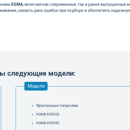
хники
XGMA
, включая как современные, так и ранее выпущенные 
живания, снизить риск ошибок при подборе и обеспечить надежную
ны следующие модели:
Модели
Фронтальные погрузчики
XGMA XG932II
XGMA XG955II