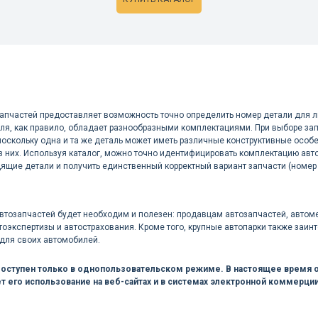
запчастей предоставляет возможность точно определить номер детали для 
ля, как правило, обладает разнообразными комплектациями. При выборе зап
поскольку одна и та же деталь может иметь различные конструктивные особ
з них. Используя каталог, можно точно идентифицировать комплектацию авто
ящие детали и получить единственный корректный вариант запчасти (номер
автозапчастей будет необходим и полезен: продавцам автозапчастей, авто
тоэкспертизы и автострахования. Кроме того, крупные автопарки также заи
 для своих автомобилей.
доступен только в однопользовательском режиме. В настоящее время о
т его использование на веб-сайтах и в системах электронной коммерции