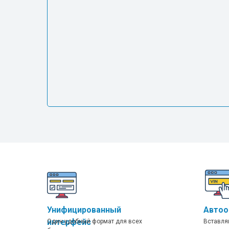
Унифицированный
Автоо
интерфейс
Один удобный формат для всех
Вставля