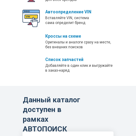
LIUGONG CLG 777A-S
Автоопределение VIN
LIUGONG CLG 816G
Вставляйте VIN, система
сама определит бренд
LIUGONG CLG 835
LIUGONG CLG 835H
Кроссы на схеме
Оригиналы и аналоги сразу на месте,
LIUGONG CLG 836
без внешних поисков
LIUGONG CLG 842
Список запчастей
LIUGONG CLG 855N
Добавляйте в один клик и выгружайте
в заказ-наряд
LIUGONG CLG 856
LIUGONG CLG 856H
LIUGONG CLG 862
Данный каталог
LIUGONG CLG 888
доступен в
LIUGONG CLG 904С
LIUGONG CLG 906С
рамках
LIUGONG CLG 908С
АВТОПОИСК
LIUGONG CLG 920E