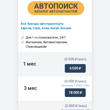
АВТОПОИСК
LIUGONG CLG 922E
КАТАЛОГ АВТОЗАПЧАСТЕЙ
LIUGONG CLG 925
LIUGONG CLG 925D
Все бренды автотранспорта:
Европа, США, Азия, Китай, Япония.
LIUGONG CLG 925E
LIUGONG CLG 933E
Для 1-го пользователя, 24/7
Магазинам, Автомастерским,
Страховщикам
(6 500 ₽/мес)
1 мес
6 500 ₽
(6 000 ₽/мес)
Экономия 1 500 ₽ (≈9%)
3 мес
18 000 ₽
(5 800 ₽/мес)