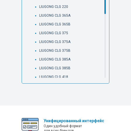
LIUGONG CLG 220
LIUGONG CLG 365A
LIUGONG CLG 365B
LIUGONG CLG 375
LIUGONG CLG 375A
LIUGONG CLG 375B
LIUGONG CLG 385A
LIUGONG CLG 385B
LIUGONG CLG 418
LIUGONG CLG 4165
LIUGONG CLG 4215
LIUGONG CLG 425
LIUGONG CLG 612H
Унифицированный интерфейс
LIUGONG CLG 614H
Один удобный формат
LIUGONG CLG 766
для всех брендов