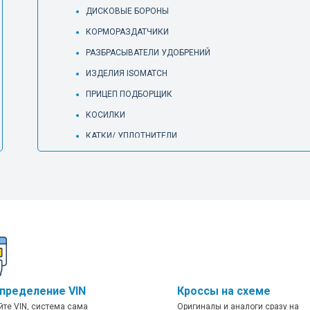
ДИСКОВЫЕ БОРОНЫ
КОРМОРАЗДАТЧИКИ
РАЗБРАСЫВАТЕЛИ УДОБРЕНИЙ
ИЗДЕЛИЯ ISOMATCH
ПРИЦЕП ПОДБОРЩИК
КОСИЛКИ
КАТКИ/ УПЛОТНИТЕЛИ
ПЛУГИ
СЕЯЛКИ ТОЧНОГО ВЫСЕВА
БОРОНЫ РТО
ГРАБЛИ И ВОРОШИЛКИ
СЕЯЛКИ
ОПРЫСКИВАТЕЛИ
ПОЛОСОВОЙ КУЛЬТИВАТОР
пределение VIN
Кроссы на схеме
WEEDERS
йте VIN, система сама
Оригиналы и аналоги сразу на