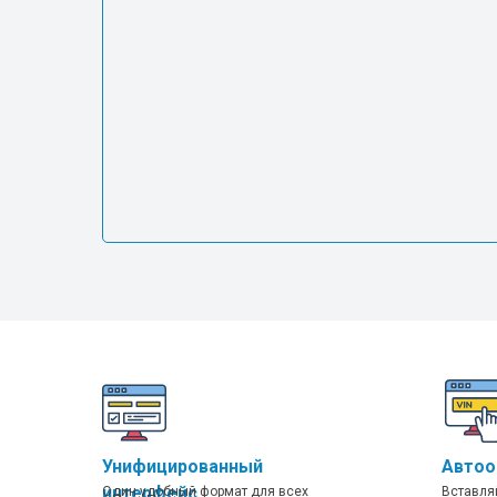
Унифицированный
Автоо
интерфейс
Один удобный формат для всех
Вставля