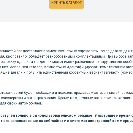
КУПИТЬ КАТАЛОГ
запчастей предоставляет возможность точно определить номер детали для 
ля, как правило, обладает разнообразными комплектациями. При выборе зап
поскольку одна и та же деталь может иметь различные конструктивные особ
з них. Используя каталог, можно точно идентифицировать комплектацию авто
ящие детали и получить единственный корректный вариант запчасти (номер
автозапчастей будет необходим и полезен: продавцам автозапчастей, авто
тоэкспертизы и автострахования. Кроме того, крупные автопарки также заи
 для своих автомобилей.
доступен только в однопользовательском режиме. В настоящее время о
т его использование на веб-сайтах и в системах электронной коммерции