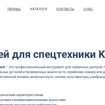
ТАРИФЫ
КАТАЛОГИ
КОНТАКТЫ
О НАС
ей для спецтехники K
and
— это профессиональный инструмент для сервисных центров, п
ьных деталей и проверенных аналогов по серийному номеру или 
ственной техники, включая плуги, сеялки, культиваторы, разбрас
хническим характеристикам.
икулами и взаимозаменяемыми аналогами.
держания актуальности информации.