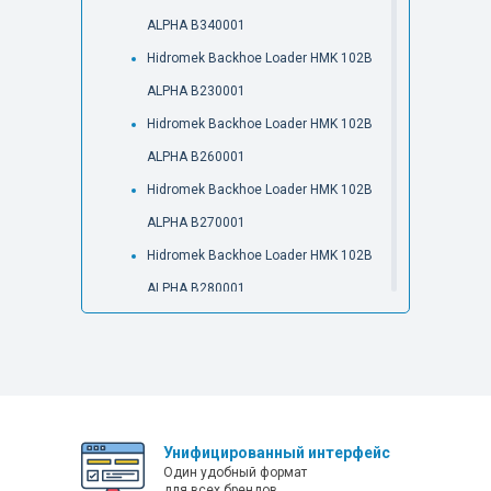
ALPHA B340001
Hidromek Backhoe Loader HMK 102B
ALPHA B230001
Hidromek Backhoe Loader HMK 102B
ALPHA B260001
Hidromek Backhoe Loader HMK 102B
ALPHA B270001
Hidromek Backhoe Loader HMK 102B
ALPHA B280001
Hidromek Backhoe Loader HMK 102B
ALPHA B380001
Hidromek Backhoe Loader HMK 102B
ALPHA B480001
Унифицированный интерфейс
Hidromek Backhoe Loader HMK 102B
Один удобный формат
ALPHA B510001
для всех брендов