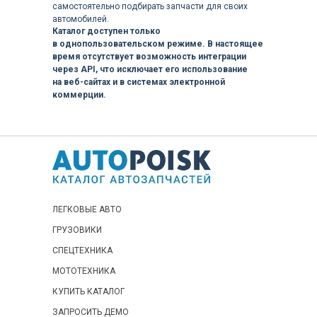
C122001
самостоятельно подбирать запчасти для своих
автомобилей.
Hidromek Excavator HMK 200W-3B
Каталог доступен только
в однопользовательском режиме. В настоящее
F122901
время отсутствует возможность интеграции
Hidromek Excavator HMK 210W MH-3
через API, что исключает его использование
на веб-сайтах и в системах электронной
L1522001
коммерции.
Hidromek Excavator HMK 210W MH-4
K152901
Hidromek Excavator HMK 210W MH-5
N1525001
Hidromek Excavator HMK 210W-3
ЛЕГКОВЫЕ АВТО
J122801
ГРУЗОВИКИ
Hidromek Excavator HMK 210W-4
СПЕЦТЕХНИКА
J122951
МОТОТЕХНИКА
Hidromek Excavator HMK 210W-5
КУПИТЬ КАТАЛОГ
N1225001
ЗАПРОСИТЬ ДЕМО