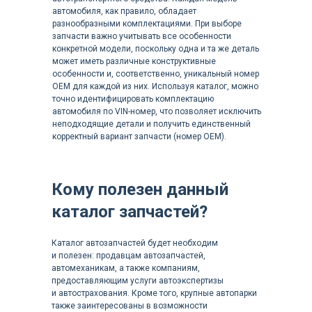
Hidromek Excavator HMK 145LC SR-3
автомобиля, как правило, обладает
K141001
разнообразными комплектациями. При выборе
запчасти важно учитывать все особенности
Hidromek Excavator HMK 145LC SR-4
конкретной модели, поскольку одна и та же деталь
может иметь различные конструктивные
H141950
особенности и, соответственно, уникальный номер
Hidromek Excavator HMK 145LC SR-5
OEM для каждой из них. Используя каталог, можно
точно идентифицировать комплектацию
N1415001
автомобиля по VIN-номер, что позволяет исключить
неподходящие детали и получить единственный
Hidromek Excavator HMK 150W R-5
корректный вариант запчасти (номер OEM).
L1405001
Hidromek Excavator HMK 200C-3A
Кому полезен данный
M1323001
каталог запчастей?
Hidromek Excavator HMK 200W MH-3B
F152901
Каталог автозапчастей будет необходим
Hidromek Excavator HMK 200W-2
и полезен: продавцам автозапчастей,
автомеханикам, а также компаниям,
D122001
предоставляющим услуги автоэкспертизы
и автострахования. Кроме того, крупные автопарки
Hidromek Excavator HMK 200W-3
также заинтересованы в возможности