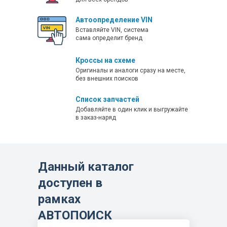
Hidromek Backhoe Loader HMK 102B
Автоопределение VIN
ALPHA B550001
Вставляйте VIN, система
сама определит бренд
Hidromek Backhoe Loader HMK 102B
ALPHA B570001
Кроссы на схеме
Оригиналы и аналоги сразу на месте,
Hidromek Backhoe Loader HMK 102B
без внешних поисков
SUPRA B350001
Список запчастей
Hidromek Backhoe Loader HMK 102B
Добавляйте в один клик и выгружайте
в заказ-наряд
SUPRA B470001
Hidromek Backhoe Loader HMK 102B
SUPRA B520001
Данный каталог
Hidromek Backhoe Loader HMK 102B
доступен в
SUPRA HMK 102B
Hidromek Backhoe Loader HMK 102S
рамках
ALPHA S090001
АВТОПОИСК
Hidromek Backhoe Loader HMK 102S