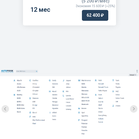
(5 200 ₽/мес)
Экономия 15 600 ₽ (≈25%)
APRIO ( 2007 - )
12 мес
62 400 ₽
ARIYA ( 2022 - )
ARIYA ( 2024 - )
ARIYA PRC MAKE ( 2022 - )
ARMADA ( 2003 - 2024 )
ARMADA ( 2024 - )
ATLAS (1982 - 2021)
ATLAS / CONDOR (1981 - 1995)
ATLEON ( 2011 - 2013 )
ATRAS/CONDOR ( 1992 - 1995 )
AUSTER (1985 - 1989)
AUSTER / STANZA / VIOLET (1981 - 1986)
AVENIR (1990 - 2005)
AXXESS ( 1989 - 1994 )
BASARA (1999 - 2003)