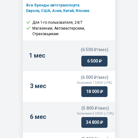
Все бренды автотранспорта:
ALMERA PHI MAKE ( 2012 - 2020 )
Европа, США, Азия, Китай, Япония.
ALMERA THI MAKE ( 2012 - )
Для 1-го пользователя, 24/7
ALMERA THI MAKE ( 2019 - )
Магазинам, Автомастерским,
Страховщикам
ALMERA THI MAKE ( 2022 - )
ALMERA TINO ( 2000 - 2005 )
(6 500 ₽/мес)
ALMERA UK MAKE ( 2000 - 2006 )
1 мес
6 500 ₽
ALMERA/SUNNY TH ( 2011 - 2019 )
ALTIMA ( 1997 - 2019 )
(6 000 ₽/мес)
ALTIMA ( 2018 - )
Экономия 1 500 ₽ (≈9%)
3 мес
ALTIMA ( 2019 - )
18 000 ₽
ALTIMA COUPE ( 2007 - 2013 )
(5 800 ₽/мес)
ALTIMA HYBRID ( 2006 - 2011 )
Экономия 4 200 ₽ (≈13%)
6 мес
ALTIMA PRC MAKE ( 2018 - )
34 800 ₽
ALTIMA THI MAKE ( 2013 - 2017 )
ALTIMA THI MAKE ( 2017 - )