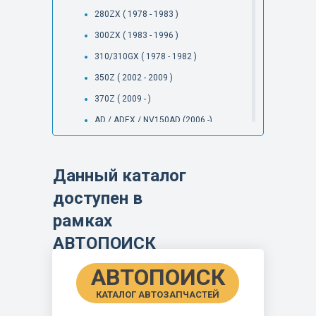
280ZX ( 1978 - 1983 )
300ZX ( 1983 - 1996 )
310/310GX ( 1978 - 1982 )
350Z ( 2002 - 2009 )
370Z ( 2009 - )
AD / ADEX / NV150AD (2006 -)
AD RESORT ( 1993 - 2006 )
AD VAN (1982 - 1990)
Данный каталог
AD WAGON ( 1990 - 2005 )
доступен в
ALMERA ( 1995 - 2012 )
рамках
ALMERA ( 2012 - )
АВТОПОИСК
ALMERA ( 2021 - )
ALMERA JPN MAKE ( 2000 - 2001 )
АВТОПОИСК
ALMERA MLY MAKE ( 2012 - 2020 )
КАТАЛОГ АВТОЗАПЧАСТЕЙ
ALMERA MLY MAKE ( 2020 - )