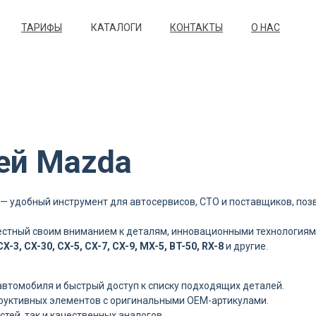
ТАРИФЫ
КАТАЛОГИ
КОНТАКТЫ
О НАС
ей Mazda
— удобный инструмент для автосервисов, СТО и поставщиков, по
естный своим вниманием к деталям, инновационными технологиями
X-3, CX-30, CX-5, CX-7, CX-9, MX-5, BT-50, RX-8
и другие.
втомобиля и быстрый доступ к списку подходящих деталей.
руктивных элементов с оригинальными OEM-артикулами.
тей, так и качественных аналогов.