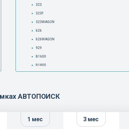
323
323F
323WAGON
626
626WAGON
929
B1600
B1800
B2000
B2200
B2500
рамках АВТОПОИСК
B2600
DEMIO
E2000
1 мес
3 мес
E2200