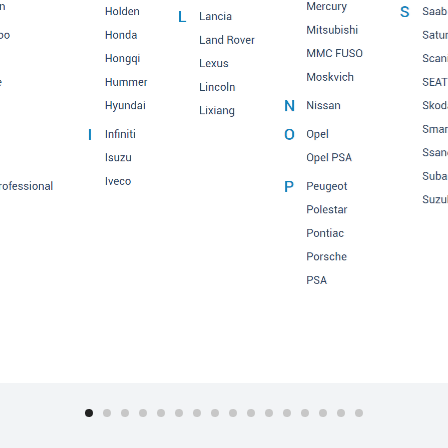
MAZDA5
MAZDA6
MAZDA6 MPS
MAZDA6 WAGON
MPV
MX-3
MX-5
MX-5 MIATA
MX-6
PREMACY
PREMACY (DIESEL)
RX-7
RX-8
TRIBUTE
XEDOS-6