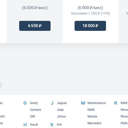
E2500
(6 500 ₽/мес)
(6 000 ₽/мес)
Экономия 1 500 ₽ (≈9%)
Э
Mazda BT-50
Mazda CX-3
6 500 ₽
18 000 ₽
Mazda CX-30
Mazda CX-5
Mazda CX-60
Mazda CX-7
Mazda CX-80
Mazda CX-9
Mazda CX-90
Mazda MX-30
MAZDA2
MAZDA2 Hybrid
MAZDA3
MAZDA3(JM1-Japan Build)