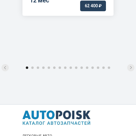
12 мес
62 400 ₽
4FB1 /4FC1 DOM /EXP 81.0 - 92.0
4FB1 /4FC1 DOM /EXP 93.0 - 95.0
4FE1 DOM /EXP 85.0 - 95.0
4HK1 COMPO MALAYSIA 17.0 -
4HK1 DOM /EXP 05.0 -
4HK1 EGR-FREE STAGE 2 22.0 -
4HK1 GB3 51843 14.0 -
4HK1 GB4 21.0 -
4HK1 STAGE V 19.0 -
4HK1 TIER4 /STAGE 3B 10.0 -
4HK1 TIER4 /STAGE 4 14.0 -
4HV1 EXP 19.0 -
4JA1 /4JC1 DOM /EXP 95.0 -
4JA1B1C1 DOM /EXP 84.0 - 94.0
4JB1 DOM /EXP 95.0 -
ЛЕГКОВЫЕ АВТО