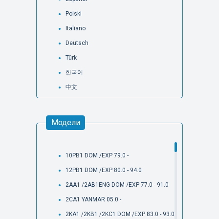
Polski
Italiano
Deutsch
Türk
한국어
中文
Модели
10PB1 DOM /EXP 79.0 -
12PB1 DOM /EXP 80.0 - 94.0
2AA1 /2AB1ENG DOM /EXP 77.0 - 91.0
2CA1 YANMAR 05.0 -
2KA1 /2KB1 /2KC1 DOM /EXP 83.0 - 93.0