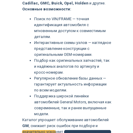
Cadillac, GMC, Buick, Opel, Holden
и другие.
Основные возможности:
Поиск по VIN/FRAME — точная
идентификация автомобиля с
мгновенным доступом к совместимым
деталям.
Интерактивные схемы узлов — наглядное
представление конструкции с
оригинальными OEM-номерами.
Подбор как оригинальных запчастей, так
и надёжных аналогов по артикулу и
кросс-номерам.
Регулярное обновление базы данных —
гарантирует актуальность информации
по всем моделям.
Поддержка широкой линейки
автомобилей General Motors, включая как
современные, так и ранее выпущенные
Языки
модели.
Каталог упрощает обслуживание автомобилей
GM
, снижает риск ошибок при подборе и
значительно ускоряет процесс технической