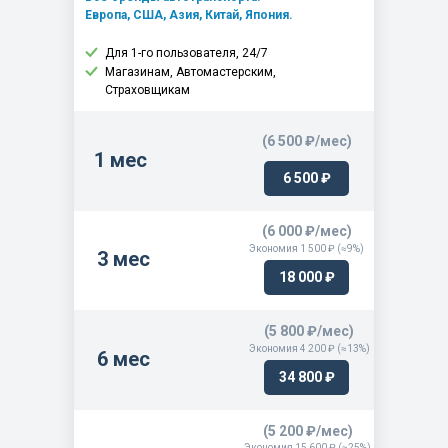
Saab Exchange
Европа, США, Азия, Китай, Япония.
Saturn
Для 1-го пользователя, 24/7
Vauxhall
Магазинам, Автомастерским,
Страховщикам
(6 500 ₽/мес)
1 мес
6 500 ₽
(6 000 ₽/мес)
Экономия 1 500 ₽ (≈9%)
3 мес
18 000 ₽
(5 800 ₽/мес)
Экономия 4 200 ₽ (≈13%)
6 мес
34 800 ₽
(5 200 ₽/мес)
Экономия 15 600 ₽ (≈25%)