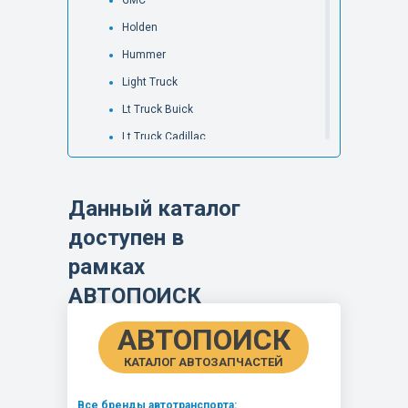
GMC
Holden
Hummer
Light Truck
Lt Truck Buick
Lt Truck Cadillac
Lt Truck Chevrolet
Lt Truck GMC
Данный каталог
Lt Truck Oldsmobile
доступен в
Lt Truck Pontiac
рамках
Medium Truck
АВТОПОИСК
Oldsmobile
Opel
АВТОПОИСК
Pontiac
КАТАЛОГ АВТОЗАПЧАСТЕЙ
Saab
Все бренды автотранспорта: