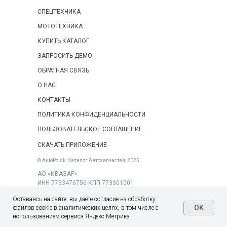
ГАЗель ГАЗ-27055
СПЕЦТЕХНИКА
ГАЗель ГАЗ-27056
МОТОТЕХНИКА
ГАЗель ГАЗ-27057
КУПИТЬ КАТАЛОГ
ГАЗель ГАЗ-3221
ЗАПРОСИТЬ ДЕМО
ГАЗель ГАЗ-322105
ОБРАТНАЯ СВЯЗЬ
ГАЗель ГАЗ-32212
О НАС
ГАЗель ГАЗ-322121
КОНТАКТЫ
ГАЗель ГАЗ-322125
ПОЛИТИКА КОНФИДЕНЦИАЛЬНОСТИ
ГАЗель ГАЗ-322126
ПОЛЬЗОВАТЕЛЬСКОЕ СОГЛАШЕНИЕ
ГАЗель ГАЗ-32213
СКАЧАТЬ ПРИЛОЖЕНИЕ
ГАЗель ГАЗ-322132
© AutoPoisk, Каталог Автозапчастей, 2025
АО «КВАЗАР»
ГАЗель ГАЗ-322133
ИНН 7733476756 КПП 773301001
ГАЗель ГАЗ-322135
ОГРН 1257700464691
Оставаясь на сайте, вы даёте согласие на обработку
125310, г. Москва, вн.тер.г. муниципальный округ
ГАЗель ГАЗ-32214
OK
файлов cookie в аналитических целях, в том числе с
Митино, ул. Митинская, д. 55, к. 1, помещ. ½
использованием сервиса Яндекс.Метрика
ГАЗель ГАЗ-32215