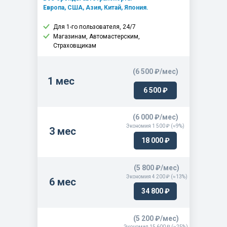
PANDA MY 2011 (2010-2011)
Европа, США, Азия, Китай, Япония.
PANDA MY 2009 (2009-2010)
Для 1-го пользователя, 24/7
NUOVA PANDA (2003-2009)
Магазинам, Автомастерским,
Страховщикам
PANDA 4X2 MAQ 91 (1991-2003)
PANDA 4X4 MAQ 91 (1991-2003)
(6 500 ₽/мес)
PANDA 4X2 RL/86(1985-1991)
1 мес
6 500 ₽
PANDA 4X4 R/86 (1985-1991)
PANDA DS (1986-1993)
(6 000 ₽/мес)
Tipo-Egea MCA (2020-....)
Экономия 1 500 ₽ (≈9%)
3 мес
TIPO - EGEA (2015-2021)
18 000 ₽
NUOVO ULYSSE (2022-....)
(5 800 ₽/мес)
NUOVO ULYSSE (2001-2010)
Экономия 4 200 ₽ (≈13%)
6 мес
ULYSSE (1994-2002)
34 800 ₽
DOBLO' (2022-....)
PUNTO MY 2013 (2013-2017)
(5 200 ₽/мес)
Экономия 15 600 ₽ (≈25%)