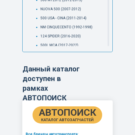
500 MY2012 (2012-2015)
NUOVA 500 (2007-2012)
500 USA - CINA (2011-2014)
NM CINQUECENTO (1992-1998)
124 SPIDER (2016-2020)
500L MCA (2017-2022)
500L (2012-2017)
500L NAFTA+SASO (2013-2017)
Данный каталог
500X MY22 (2021-....)
доступен в
500X MCA MY19 (2018-2022)
рамках
500X (2015-2018)
АВТОПОИСК
PANDA MY24 (2024 - ....)
PANDA MY 2022 (2022-2024)
АВТОПОИСК
NUOVA PANDA (2012-2022)
КАТАЛОГ АВТОЗАПЧАСТЕЙ
PANDA CLASSIC (2012-2012)
Все бренды автотранспорта: