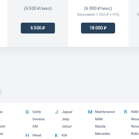
80/90/Avant quattro
(6 500 ₽/мес)
(6 000 ₽/мес)
Экономия 1 500 ₽ (≈9%)
Э
A1
A2
6 500 ₽
18 000 ₽
A3
A3 Cabriolet
A3 Sportb./Lim.
A3/S3/RS3/Sportb./Lim.
A3/S3/Sportb./Lim./qu.
A3/Sportback
A4 allroad qu.
A4 allroad quattro
A4/Avant
A4/Avant/qu.
A4/S4 Cabrio./qu.
A4/S4/Avant