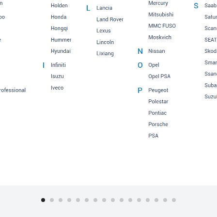
A4/S4/Avant qu.
A4/S4/Avant/qu.
A4/S4/Avant/quattro
A4L
A5/S5 Cabriolet
A5/S5 Coupe/Sp.
A5/S5 Coupe/Sportback
A6
A6 allroad
A6 Allroad qu.
A6 allroad quattro
A6/Avant
A6/S6/Avant qu.
A6/S6/Avant quattro
A6/S6/Avant/qu.