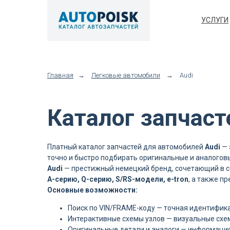
УСЛУГИ
Главная
→
Легковые автомобили
→
Audi
Каталог запчаст
Платный каталог запчастей для автомобилей
Audi
— 
точно и быстро подбирать оригинальные и аналогов
Audi
— престижный немецкий бренд, сочетающий в се
A-серию, Q-серию, S/RS-модели, e-tron
, а также 
Основные возможности:
Поиск по VIN/FRAME-коду — точная идентифика
Интерактивные схемы узлов — визуальные схе
Оригинальные детали и аналоги — информаци